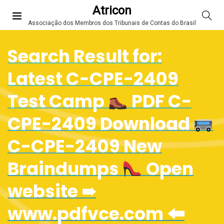
Atricon
Associação dos Membros dos Tribunais de Contas do Brasil
Search Result for:
Latest C-CPE-2409
Test Camp
PDF C-
CPE-2409 Download
C-CPE-2409 New
Braindumps
Open
website ➠
www.pdfvce.com 🠰