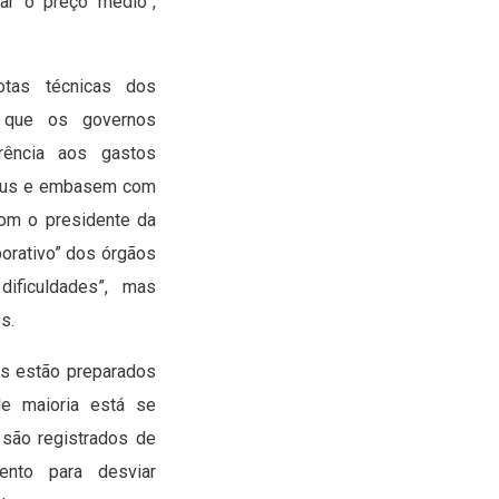
ar o preço médio”,
otas técnicas dos
 que os governos
ência aos gastos
írus e embasem com
com o presidente da
aborativo” dos órgãos
dificuldades”, mas
s.
ais estão preparados
nde maioria está se
 são registrados de
nto para desviar