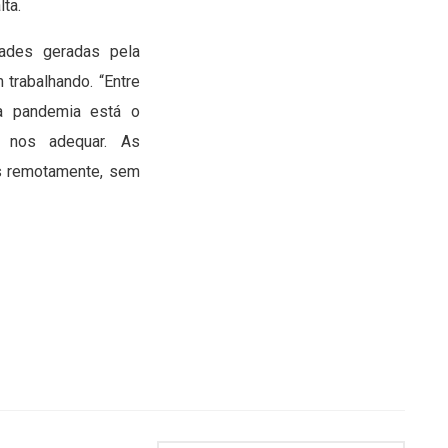
ta.
dades geradas pela
 trabalhando. “Entre
a pandemia está o
s nos adequar. As
as remotamente, sem