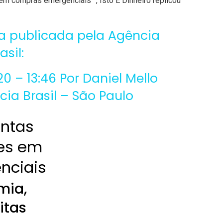
em compras emergenciais” , Isto É Dinheiro replicou
ia publicada pela Agência
asil:
 – 13:46 Por Daniel Mello
ia Brasil – São Paulo
ontas
res em
nciais
mia,
itas