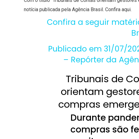
Com o título “Tribunais de Contas orientam gestores 
notícia publicada pela Agência Brasil.
Confira aqui
.
Confira a seguir matér
Br
Publicado em 31/07/2020
– Repórter da Agênc
Tribunais de C
orientam gesto
compras emerge
Durante pande
compras são fe