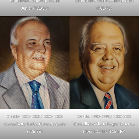
Conselheiro Salomão Ribas
Conselheiro Victor José Faccioni
Júnior (TCE-SC)
(TCE-RS)
Gestão 2001-2002 / 2003- 2005
Gestão 1998-1999 / 2000-2001
Conselheiro Carlos Pinna de Assis
Conselheiro Flávio Régis Xavier de
(TCE-SE)
Moura Castro (TCE-MG)