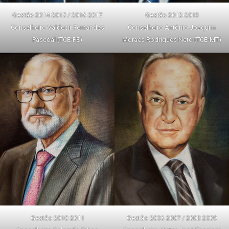
Gestão 2014-2015 / 2016-2017
Gestão 2012-2013
Conselheiro Valdecir Fernandes
Conselheiro Antônio Joaquim
Pascoal (TCE-PE)
Moraes Rodrigues Neto (TCE-MT)
Gestão 2010-2011
Gestão 2006-2007 / 2008-2009