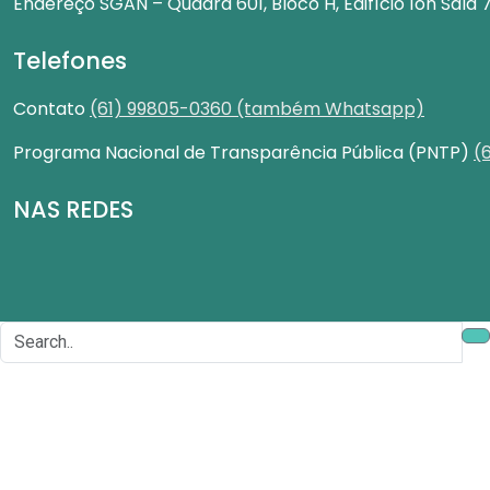
Endereço
SGAN – Quadra 601, Bloco H, Edifício Íon Sala 
Telefones
Contato
(61) 99805-0360 (também Whatsapp)
Programa Nacional de Transparência Pública (PNTP)
(
NAS REDES