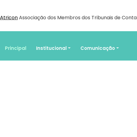
Atricon
Associação dos Membros dos Tribunais de Contas
Principal
Institucional
Comunicação
Publicações Legais
Documentos
Eventos
Associe-se
Agenda do Controle