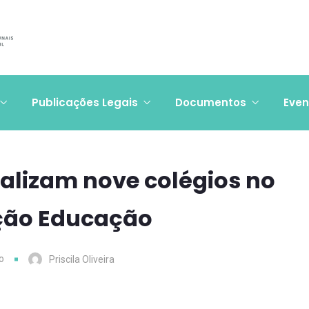
Publicações Legais
Documentos
Even
calizam nove colégios no
ção Educação
o
Priscila Oliveira