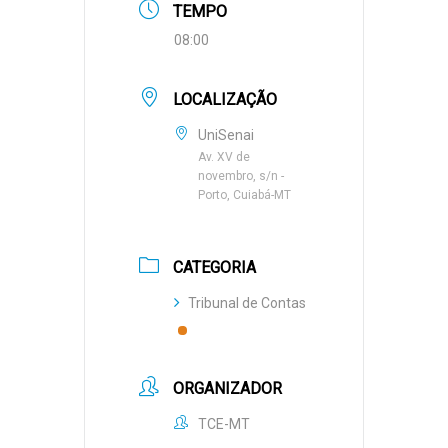
TEMPO
08:00
LOCALIZAÇÃO
UniSenai
Av. XV de
novembro, s/n -
Porto, Cuiabá-MT
CATEGORIA
Tribunal de Contas
ORGANIZADOR
TCE-MT