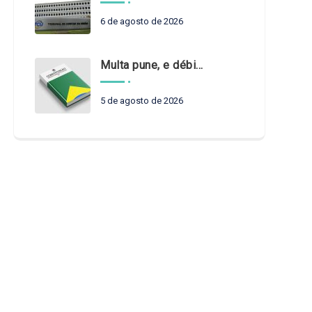
6 de agosto de 2026
Multa pune, e débito recompõe. § 3º do art. 71 da Constituição: um problema de legística formal
5 de agosto de 2026