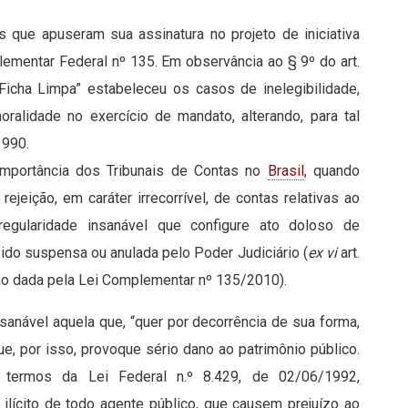
s que apuseram sua assinatura no projeto de iniciativa
lementar Federal nº 135. Em observância ao § 9º do art.
Ficha Limpa” estabeleceu os casos de inelegibilidade,
oralidade no exercício de mandato, alterando, para tal
1990.
 importância dos Tribunais de Contas no
Brasil
, quando
 rejeição, em caráter irrecorrível, de contas relativas ao
regularidade insanável que configure ato doloso de
sido suspensa ou anulada pelo Poder Judiciário (
ex vi
art.
ção dada pela Lei Complementar nº 135/2010).
nsanável aquela que, “quer por decorrência de sua forma,
ue, por isso, provoque sério dano ao patrimônio público.
 termos da Lei Federal n.º 8.429, de 02/06/1992,
ícito de todo agente público, que causem prejuízo ao