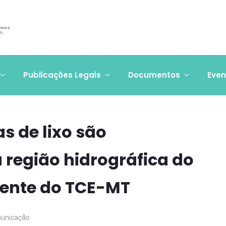
Publicações Legais
Documentos
Even
as de lixo são
 região hidrográfica do
dente do TCE-MT
unicação