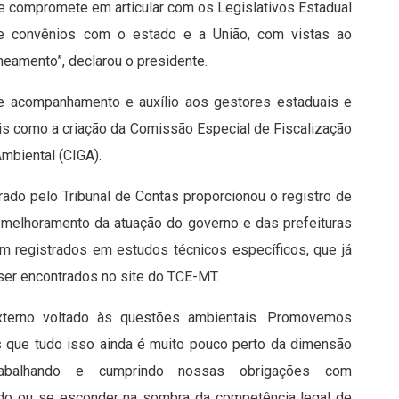
se compromete em articular com os Legislativos Estadual
 de convênios com o estado e a União, com vistas ao
neamento”, declarou o presidente.
e acompanhamento e auxílio aos gestores estaduais e
is como a criação da Comissão Especial de Fiscalização
mbiental (CIGA).
ado pelo Tribunal de Contas proporcionou o registro de
 melhoramento da atuação do governo e das prefeituras
m registrados em estudos técnicos específicos, que já
ser encontrados no site do TCE-MT.
xterno voltado às questões ambientais. Promovemos
s que tudo isso ainda é muito pouco perto da dimensão
rabalhando e cumprindo nossas obrigações com
edo ou se esconder na sombra da competência legal de