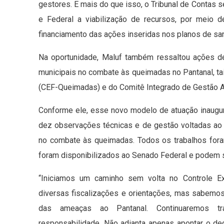
gestores. E mais do que isso, o Tribunal de Contas 
e Federal a viabilização de recursos, por meio
financiamento das ações inseridas nos planos de sa
Na oportunidade, Maluf também ressaltou ações d
municipais no combate às queimadas no Pantanal, ta
(CEF-Queimadas) e do Comitê Integrado de Gestão A
Conforme ele, esse novo modelo de atuação inaugur
dez observações técnicas e de gestão voltadas ao
no combate às queimadas. Todos os trabalhos fora
foram disponibilizados ao Senado Federal e podem 
“Iniciamos um caminho sem volta no Controle E
diversas fiscalizações e orientações, mas sabemo
das ameaças ao Pantanal. Continuaremos t
responsabilidade. Não adianta apenas apontar o d