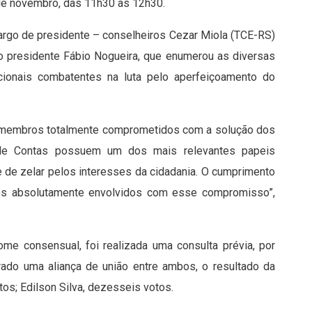
2 de novembro, das 11h30 às 12h30.
cargo de presidente – conselheiros Cezar Miola (TCE-RS)
o presidente Fábio Nogueira, que enumerou as diversas
onais combatentes na luta pelo aperfeiçoamento do
nir membros totalmente comprometidos com a solução dos
s de Contas possuem um dos mais relevantes papeis
e de zelar pelos interesses da cidadania. O cumprimento
s absolutamente envolvidos com esse compromisso”,
e consensual, foi realizada uma consulta prévia, por
ado uma aliança de união entre ambos, o resultado da
os; Edilson Silva, dezesseis votos.