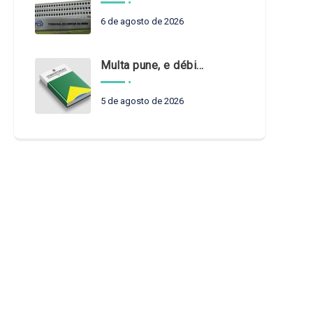
6 de agosto de 2026
Multa pune, e débito recompõe. § 3º do art. 71 da Constituição: um problema de legística formal
5 de agosto de 2026