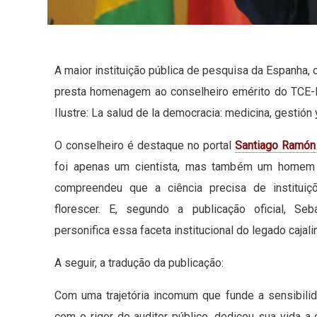
A maior instituição pública de pesquisa da Espanha, 
presta homenagem ao conselheiro emérito do TCE-M
Ilustre: La salud de la democracia: medicina, gestión y
O conselheiro é destaque no portal
Santiago Ramón 
foi apenas um cientista, mas também um homem
compreendeu que a ciência precisa de instituiç
florescer. E, segundo a publicação oficial, Seb
personifica essa faceta institucional do legado cajali
A seguir, a tradução da publicação:
Com uma trajetória incomum que funde a sensibilid
com o rigor do auditor público, dedicou sua vida a 