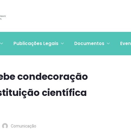
Publicações Legais
Documentos
Even
cebe condecoração
stituição científica
Comunicação