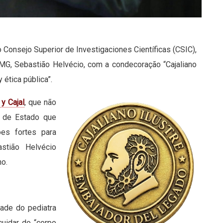
o Consejo Superior de Investigaciones Científicas (CSIC),
G, Sebastião Helvécio, com a condecoração “Cajaliano
 ética pública”.
y Cajal
, que não
 de Estado que
ões fortes para
astião Helvécio
no.
ade do pediatra
cuidar do “corpo