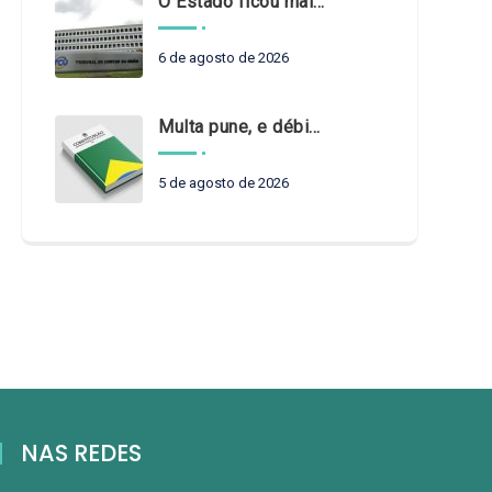
O Estado ficou mais complexo. O controle precisa acompanhar
6 de agosto de 2026
Multa pune, e débito recompõe. § 3º do art. 71 da Constituição: um problema de legística formal
5 de agosto de 2026
NAS REDES