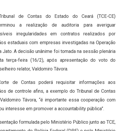
ribunal de Contas do Estado do Ceará (TCE-CE)
erminou a realização de auditoria para averiguar
síveis irregularidades em contratos realizados por
ãos estaduais com empresas investigadas na Operação
a Jato. A decisão unânime foi tomada na sessão plenária
ta terça-feira (16/2), após apresentação do voto do
elheiro relator, Valdomiro Távora.
orte de Contas poderá requisitar informações aos
ãos de controle afins, a exemplo do Tribunal de Contas
Valdomiro Távora, “é importante essa cooperação com
 interesse em promover a accountability pública”.
ntação formulada pelo Ministério Público junto ao TCE,
Departamento de Polícia Federal (DPF) e pelo Ministério