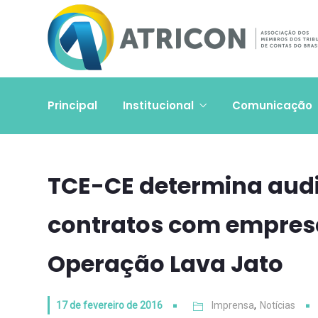
Principal
Institucional
Comunicação
TCE-CE determina audi
contratos com empres
Operação Lava Jato
17 de fevereiro de 2016
Imprensa
,
Notícias