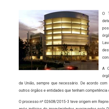
O T
det
pos
órg
Lav
des
cons
A C
órg
da União, sempre que necessário. De acordo com 
outros órgãos e entidades que tenham competência ou
O processo nº 02608/2015-3 teve origem em Represe
após indícios de irregularidades averiguados pelo 