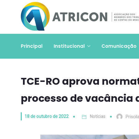
Principal
Institucional
Comunicação
TCE-RO aprova normati
processo de vacância 
18 de outubro de 2022
Notícias
Priscil