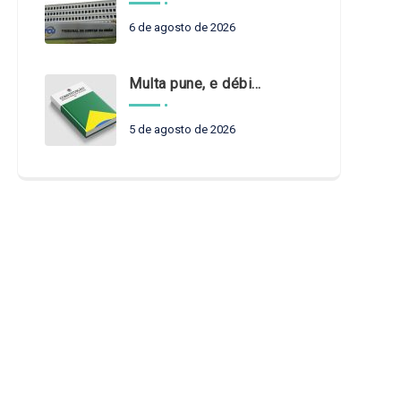
6 de agosto de 2026
Multa pune, e débito recompõe. § 3º do art. 71 da Constituição: um problema de legística formal
5 de agosto de 2026