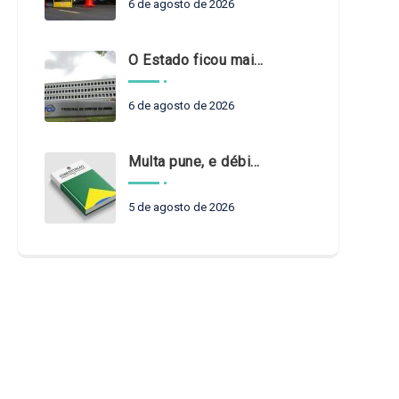
6 de agosto de 2026
O Estado ficou mais complexo. O controle precisa acompanhar
6 de agosto de 2026
Multa pune, e débito recompõe. § 3º do art. 71 da Constituição: um problema de legística formal
5 de agosto de 2026