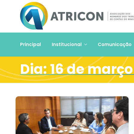
Principal
Institucional
Comunicação
Dia:
16 de março