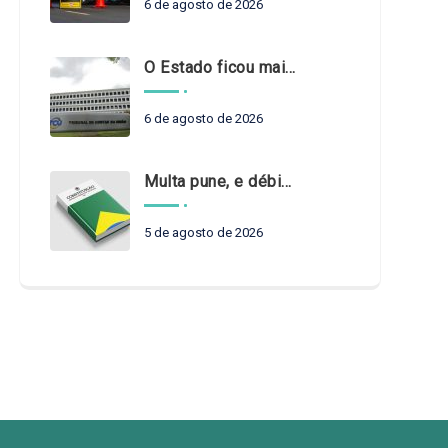
6 de agosto de 2026
O Estado ficou mais complexo. O controle precisa acompanhar
6 de agosto de 2026
Multa pune, e débito recompõe. § 3º do art. 71 da Constituição: um problema de legística formal
5 de agosto de 2026