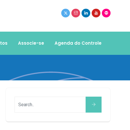
tos
Associe-se
Agenda do Controle