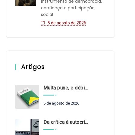
instrumento de democracia,
confiança e participação
social
5 de agosto de 2026
Artigos
Multa pune, e débito recompõe. § 3º do art. 71 da Constituição: um problema de legística formal
5 de agosto de 2026
Da crítica à autocrítica: Tribunais de Contas sob um novo olhar?