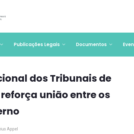
Publicações Legais
Documentos
Even
cional dos Tribunais de
reforça união entre os
erno
cius Appel