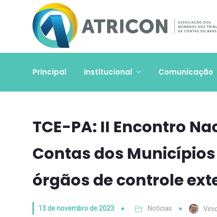
Principal
Institucional
Comunicação
TCE-PA: II Encontro Na
Contas dos Municípios 
órgãos de controle ext
13 de novembro de 2023
Notícias
Vini