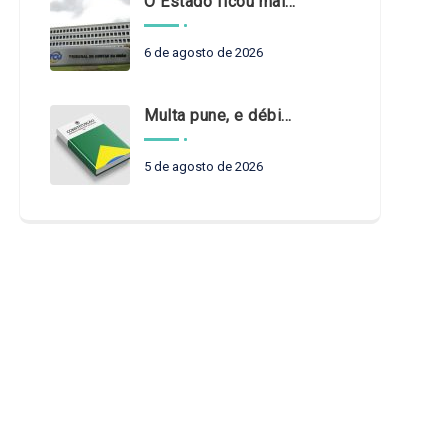
O Estado ficou mais complexo. O controle precisa acompanhar
6 de agosto de 2026
Multa pune, e débito recompõe. § 3º do art. 71 da Constituição: um problema de legística formal
5 de agosto de 2026