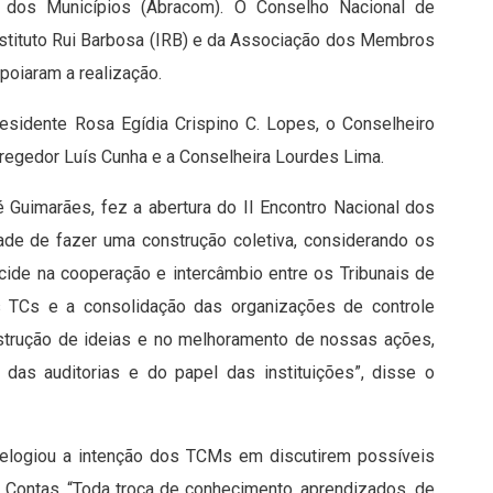
s dos Municípios (Abracom). O Conselho Nacional de
nstituto Rui Barbosa (IRB) e da Associação dos Membros
poiaram a realização.
esidente Rosa Egídia Crispino C. Lopes, o Conselheiro
regedor Luís Cunha e a Conselheira Lourdes Lima.
Guimarães, fez a abertura do II Encontro Nacional dos
ade de fazer uma construção coletiva, considerando os
cide na cooperação e intercâmbio entre os Tribunais de
 TCs e a consolidação das organizações de controle
strução de ideias e no melhoramento de nossas ações,
das auditorias e do papel das instituições”, disse o
 elogiou a intenção dos TCMs em discutirem possíveis
 Contas. “Toda troca de conhecimento, aprendizados, de