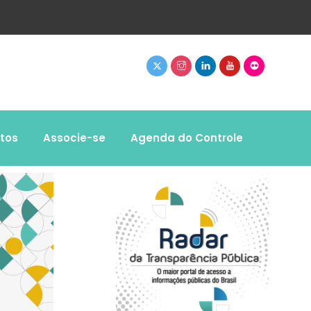
tos
Associe-se
Agenda do Controle