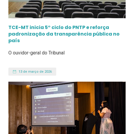
TCE-MT inicia 5° ciclo do PNTP e reforça
padronização da transparência pública no
país
O ouvidor-geral do Tribunal
13 de março de 2026