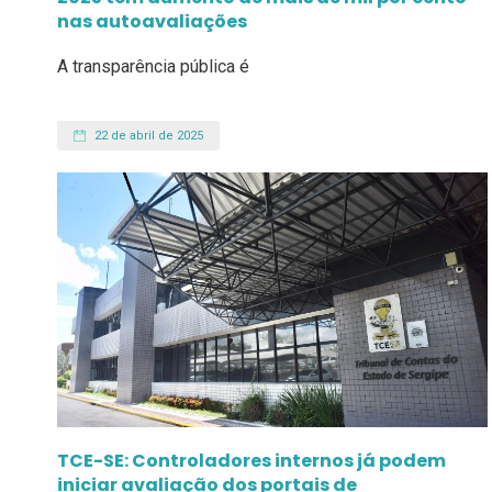
nas autoavaliações
A transparência pública é
22 de abril de 2025
TCE-SE: Controladores internos já podem
iniciar avaliação dos portais de