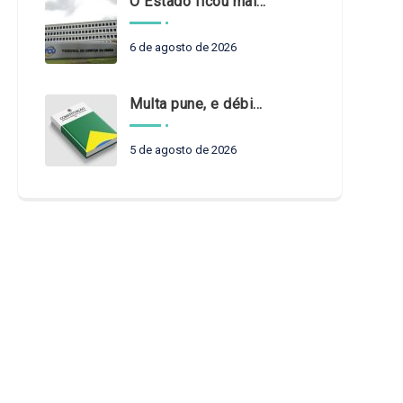
O Estado ficou mais complexo. O controle precisa acompanhar
6 de agosto de 2026
Multa pune, e débito recompõe. § 3º do art. 71 da Constituição: um problema de legística formal
5 de agosto de 2026