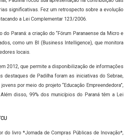
nal, Padilha focou sua apresentação na contribuição das
ias significativas. Fez um retrospecto sobre a evolução
stacando a Lei Complementar 123/2006.
 do Paraná: a criação do “Fórum Paranaense da Micro e
ados, como um BI (Business Intelligence), que monitora
edores locais.
 em 2012, que permite a disponibilização de informações
s destaques de Padilha foram as iniciativas do Sebrae,
 jovens por meio do projeto “Educação Empreendedora”,
. Além disso, 99% dos municípios do Paraná têm a Lei
 TCU
tor do livro *Jornada de Compras Públicas de Inovação*,