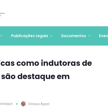
Publicações Legais
Documentos
Even
icas como indutoras de
 são destaque em
destaque
Vinicius Appel