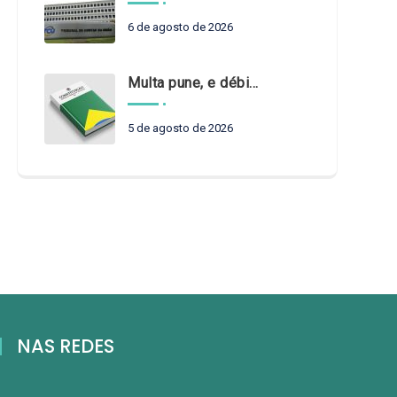
6 de agosto de 2026
Multa pune, e débito recompõe. § 3º do art. 71 da Constituição: um problema de legística formal
5 de agosto de 2026
NAS REDES