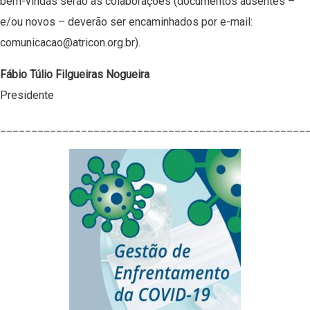
bem-vindas serão as colaborações (documentos ausentes –
e/ou novos – deverão ser encaminhados por e-mail:
comunicacao@atricon.org.br
).
Fábio Túlio Filgueiras Nogueira
Presidente
_________________________________________________