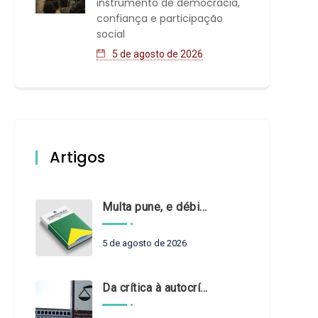
instrumento de democracia,
confiança e participação
social
5 de agosto de 2026
Artigos
Multa pune, e débito recompõe. § 3º do art. 71 da Constituição: um problema de legística formal
5 de agosto de 2026
Da crítica à autocrítica: Tribunais de Contas sob um novo olhar?