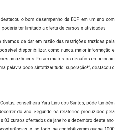
llo, destacou o bom desempenho da ECP em um ano com
poderia ter limitado a oferta de cursos e atividades.
 tivemos de dar em razão das restrições trazidas pela
possível disponibilizar, como nunca, maior informação e
ncões amazônicos. Foram muitos os desafios emocionais
a palavra pode sintetizar tudo: superação!”, destacou o
 Contas, conselheira Yara Lins dos Santos, pôde também
decorrer do ano. Segundo os relatórios produzidos pela
os 83 cursos ofertados de janeiro a dezembro deste ano.
conferências, e, ao todo, se contabilizaram quase 1000