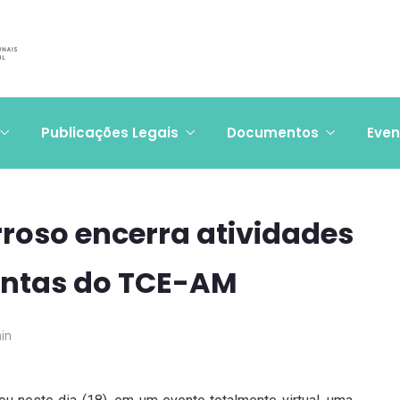
Publicações Legais
Documentos
Even
rroso encerra atividades
ontas do TCE-AM
in