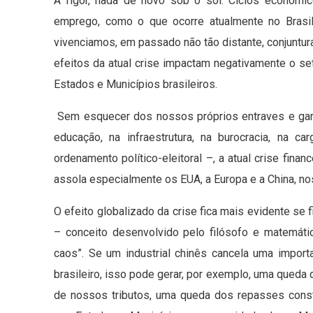
A rigor, nada de novo sob o sol. Ciclos econômi
emprego, como o que ocorre atualmente no Brasil,
vivenciamos, em passado não tão distante, conjuntur
efeitos da atual crise impactam negativamente o set
Estados e Municípios brasileiros.
Sem esquecer dos nossos próprios entraves e gar
educação, na infraestrutura, na burocracia, na ca
ordenamento político-eleitoral –, a atual crise fina
assola especialmente os EUA, a Europa e a China, n
O efeito globalizado da crise fica mais evidente se
– conceito desenvolvido pelo filósofo e matemáti
caos”. Se um industrial chinês cancela uma impor
brasileiro, isso pode gerar, por exemplo, uma queda
de nossos tributos, uma queda dos repasses const