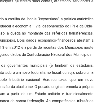
icípios ajustarem suas contas, afastando servidores e
a cartilha de índole “keynesiana”, a política anticíclica
aquecer a economia – via desoneração do IPI e da Cide-
azo, a queda no montante das referidas transferências,
Municípios. Dois dados econômico-financeiros atestam a
e 1% em 2012 e a perda de receitas dos Municípios neste
 segundo dados da Confederação Nacional dos Municípios.
e os governantes municipais (e também os estaduais,
ate sobre um novo federalismo fiscal, ou seja, sobre uma
olo tributário nacional. Acrescente-se que um novo
azão da atual crise. O pecado original remonta à própria
iram a partir de um Estado unitário e tradicionalmente
 marca da nossa federação. As competências tributárias