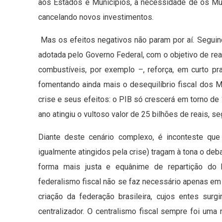
aos Estados e Municípios, a necessidade de os Mun
cancelando novos investimentos.
Mas os efeitos negativos não param por aí. Seguindo 
adotada pelo Governo Federal, com o objetivo de re
combustíveis, por exemplo –, reforça, em curto pr
fomentando ainda mais o desequilíbrio fiscal dos 
crise e seus efeitos: o PIB só crescerá em torno d
ano atingiu o vultoso valor de 25 bilhões de reais,
Diante deste cenário complexo, é inconteste qu
igualmente atingidos pela crise) tragam à tona o deb
forma mais justa e equânime de repartição do b
federalismo fiscal não se faz necessário apenas em r
criação da federação brasileira, cujos entes surg
centralizador. O centralismo fiscal sempre foi uma