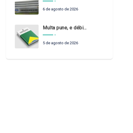
6 de agosto de 2026
Multa pune, e débito recompõe. § 3º do art. 71 da Constituição: um problema de legística formal
5 de agosto de 2026