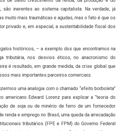
cos de baixo crescimento da renda, da produção e do
 são inerentes ao sistema capitalista. Na verdade, já
as muito mais traumáticas e agudas, mas o fato é que os
or privado e, em especial, a sustentabilidade fiscal dos
galos históricos, – a exemplo dos que encontramos na
rga tributária, nos desvios éticos, no anacronismo do
nceira é resultado, em grande medida, da crise global que
ossos mais importantes parceiros comerciais.
 fizermos uma analogia com o chamado “efeito borboleta”
co americano Edward Lorenz para explicar a “teoria do
tação de soja ou de minério de ferro de um fornecedor
 de renda e emprego no Brasil, uma queda da arrecadação
itucionais tributários (FPE e FPM) do Governo Federal