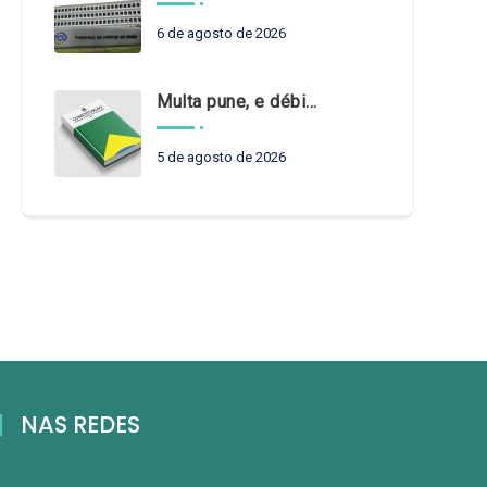
6 de agosto de 2026
Multa pune, e débito recompõe. § 3º do art. 71 da Constituição: um problema de legística formal
5 de agosto de 2026
NAS REDES