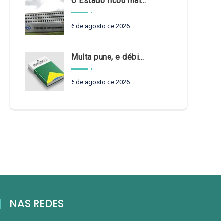
O Estado ficou mais complexo. O controle precisa acompanhar
6 de agosto de 2026
Multa pune, e débito recompõe. § 3º do art. 71 da Constituição: um problema de legística formal
5 de agosto de 2026
NAS REDES