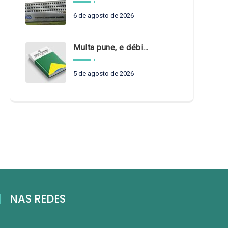
6 de agosto de 2026
Multa pune, e débito recompõe. § 3º do art. 71 da Constituição: um problema de legística formal
5 de agosto de 2026
NAS REDES