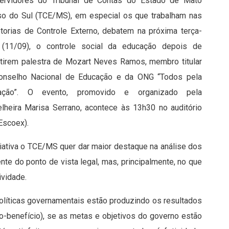
ervidores do Tribunal de Contas do Estado de Mato
o do Sul (TCE/MS), em especial os que trabalham nas
torias de Controle Externo, debatem na próxima terça-
a (11/09), o controle social da educação depois de
tirem palestra de Mozart Neves Ramos, membro titular
onselho Nacional de Educação e da ONG “Todos pela
ação”. O evento, promovido e organizado pela
lheira Marisa Serrano, acontece às 13h30 no auditório
Escoex).
iativa o TCE/MS quer dar maior destaque na análise dos
e do ponto de vista legal, mas, principalmente, no que
ividade.
políticas governamentais estão produzindo os resultados
to-benefício), se as metas e objetivos do governo estão