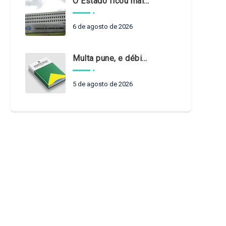
O Estado ficou mais complexo. O controle precisa acompanhar
6 de agosto de 2026
Multa pune, e débito recompõe. § 3º do art. 71 da Constituição: um problema de legística formal
5 de agosto de 2026