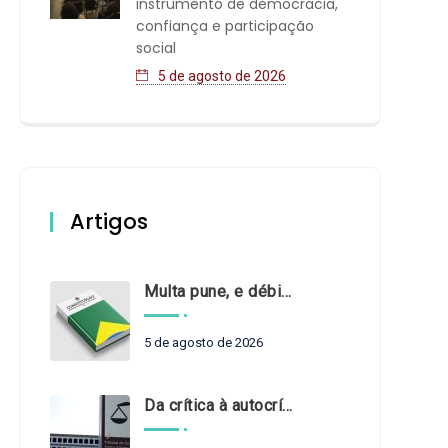
instrumento de democracia,
confiança e participação
social
5 de agosto de 2026
Artigos
Multa pune, e débito recompõe. § 3º do art. 71 da Constituição: um problema de legística formal
5 de agosto de 2026
Da crítica à autocrítica: Tribunais de Contas sob um novo olhar?