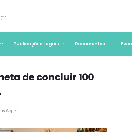
Publicações Legais
Documentos
Even
eta de concluir 100
o
cius Appel