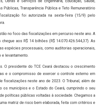
as, Obras e Serviços de Engenharia, Educação, Saúde,
s Públicas, Transparência Pública e Teto Remuneratório
calização foi autorizada na sexta-feira (15/9) pelo
ra.
stão no foco das fiscalizações em percurso neste ano. A
s chegue aos R$ 14 bilhões (R$ 14.070.426.544,37). As
sas espécies processuais, como auditorias operacionais,
o e levantamento.
es. O presidente do TCE Ceará destacou o crescimento
adas e o compromisso de exercer o controle externo em
 fiscalizações neste ano de 2023. O Tribunal, além de
ndo os municípios e o Estado do Ceará, cumprindo o seu
de políticas públicas voltadas à sociedade. Chegamos a
uma matriz de risco bem elaborada, feita com critérios e