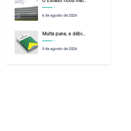
O Estado ficou mais complexo. O controle precisa acompanhar
6 de agosto de 2026
Multa pune, e débito recompõe. § 3º do art. 71 da Constituição: um problema de legística formal
5 de agosto de 2026