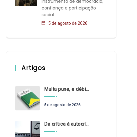
instrumento de democracia,
confiança e participação
social
5 de agosto de 2026
Artigos
Multa pune, e débito recompõe. § 3º do art. 71 da Constituição: um problema de legística formal
5 de agosto de 2026
Da crítica à autocrítica: Tribunais de Contas sob um novo olhar?