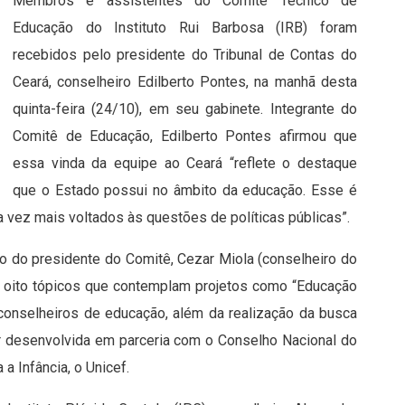
Membros e assistentes do Comitê Técnico de
Educação do Instituto Rui Barbosa (IRB) foram
recebidos pelo presidente do Tribunal de Contas do
Ceará, conselheiro Edilberto Pontes, na manhã desta
quinta-feira (24/10), em seu gabinete. Integrante do
Comitê de Educação, Edilberto Pontes afirmou que
essa vinda da equipe ao Ceará “reflete o destaque
que o Estado possui no âmbito da educação. Esse é
a vez mais voltados às questões de políticas públicas”.
ão do presidente do Comitê, Cezar Miola (conselheiro do
a, oito tópicos que contemplam projetos como “Educação
s conselheiros de educação, além da realização da busca
ser desenvolvida em parceria com o Conselho Nacional do
a Infância, o Unicef.