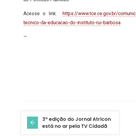
Acesse o link:
https://www.tce.ce.gov.br/comuni
tecnico-da-educacao-do-instituto-rui-barbosa
—
3ª edição do Jornal Atricon
está no ar pela TV Cidadã