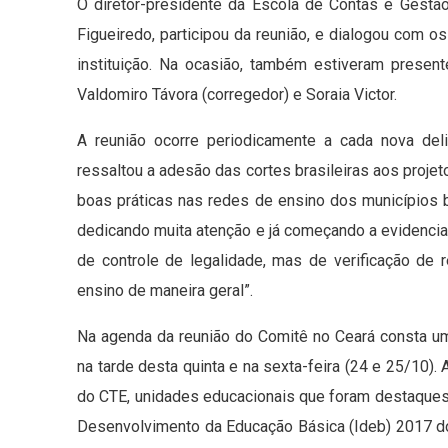
O diretor-presidente da Escola de Contas e Gestão 
Figueiredo, participou da reunião, e dialogou com os
instituição. Na ocasião, também estiveram present
Valdomiro Távora (corregedor) e Soraia Victor.
A reunião ocorre periodicamente a cada nova de
ressaltou a adesão das cortes brasileiras aos projeto
boas práticas nas redes de ensino dos municípios b
dedicando muita atenção e já começando a evidencia
de controle de legalidade, mas de verificação de
ensino de maneira geral”.
Na agenda da reunião do Comitê no Ceará consta uma
na tarde desta quinta e na sexta-feira (24 e 25/10). 
do CTE, unidades educacionais que foram destaques n
Desenvolvimento da Educação Básica (Ideb) 2017 do 