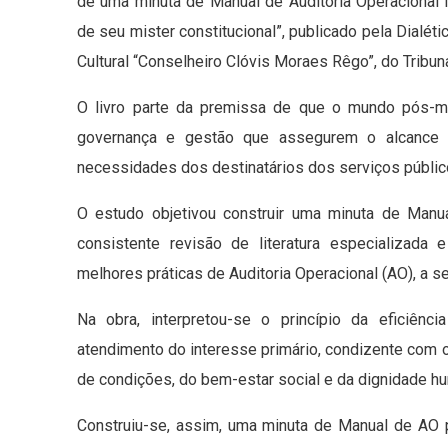
de uma minuta de Manual de Auditoria Operacional I
de seu mister constitucional”, publicado pela Dialét
Cultural “Conselheiro Clóvis Moraes Rêgo”, do Tribu
O livro parte da premissa de que o mundo pós-mo
governança e gestão que assegurem o alcance de
necessidades dos destinatários dos serviços públic
O estudo objetivou construir uma minuta de Man
consistente revisão de literatura especializada
melhores práticas de Auditoria Operacional (AO), a se
Na obra, interpretou-se o princípio da eficiênc
atendimento do interesse primário, condizente com 
de condições, do bem-estar social e da dignidade h
Construiu-se, assim, uma minuta de Manual de AO p