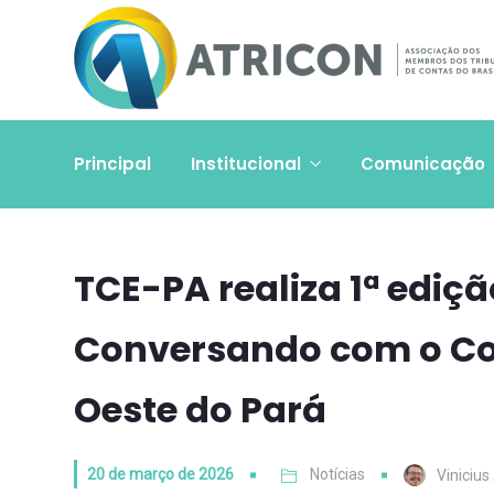
Principal
Institucional
Comunicação
TCE-PA realiza 1ª ediç
Conversando com o Con
Oeste do Pará
20 de março de 2026
Notícias
Vinicius