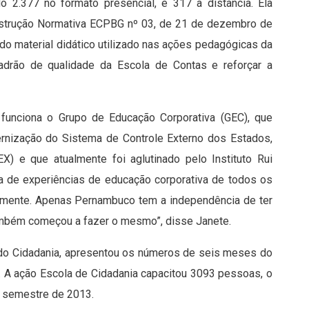
 2.377 no formato presencial, e 317 a distância. Ela
nstrução Normativa ECPBG nº 03, de 21 de dezembro de
do material didático utilizado nas ações pedagógicas da
adrão de qualidade da Escola de Contas e reforçar a
funciona o Grupo de Educação Corporativa (GEC), que
rnização do Sistema de Controle Externo dos Estados,
X) e que atualmente foi aglutinado pelo Instituto Rui
ca de experiências de educação corporativa de todos os
lmente. Apenas Pernambuco tem a independência de ter
mbém começou a fazer o mesmo”, disse Janete.
do Cidadania, apresentou os números de seis meses do
. A ação Escola de Cidadania capacitou 3093 pessoas, o
o semestre de 2013.