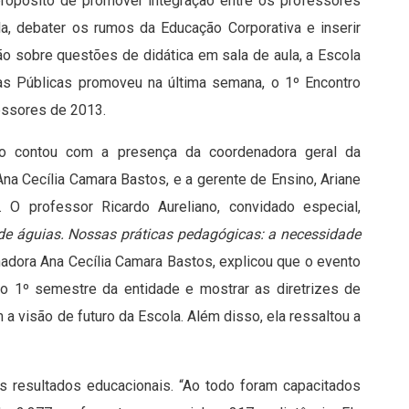
ropósito de promover integração entre os professores
a, debater os rumos da Educação Corporativa e inserir
o sobre questões de didática em sala de aula, a Escola
as Públicas promoveu na última semana, o 1º Encontro
essores de 2013.
o contou com a presença da coordenadora geral da
Ana Cecília Camara Bastos, e a gerente de Ensino, Ariane
. O professor Ricardo Aureliano, convidado especial,
de águias. Nossas práticas pedagógicas: a necessidade
adora Ana Cecília Camara Bastos, explicou que o evento
no 1º semestre da entidade e mostrar as diretrizes de
m a visão de futuro da Escola. Além disso, ela ressaltou a
s resultados educacionais. “Ao todo foram capacitados