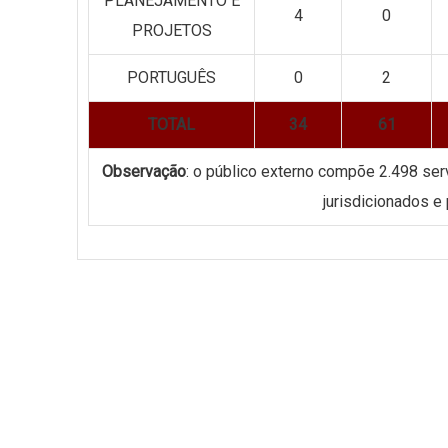
PLANEJAMENTO E
4
0
PROJETOS
PORTUGUÊS
0
2
TOTAL
34
61
Observação
: o público externo compõe 2.498 ser
jurisdicionados e 