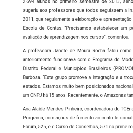
2.694 alunos no primeiro semestre de 2013, sendo
sugeriu aos professores que todos seguissem a I
2011, que regulamenta a elaboração e apresentação 
Escola de Contas. “Precisamos estabelecer um p
avaliação de aprendizagem nos cursos”, comentou.
A professora Janete de Moura Rocha falou como 
anteriormente funcionava com o Programa de Mode
Distrito Federal e Municípios Brasileiros (PROMOE
Barbosa. “Este grupo promove a integração e a tro
estados. Estamos muito bem posicionados naciona
um CNPJ há 15 anos. Recentemente, o Amazonas ta
Ana Alaíde Mendes Pinheiro, coordenadora do TCEn
Programa, com ações de fomento ao controle social
Fórum, 525, e o Curso de Conselhos, 571 no primeir