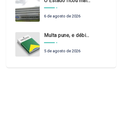
O Estado ficou mais complexo. O controle precisa acompanhar
6 de agosto de 2026
Multa pune, e débito recompõe. § 3º do art. 71 da Constituição: um problema de legística formal
5 de agosto de 2026