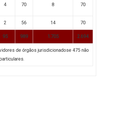
4
70
8
70
2
56
14
70
95
989
1.705
2.694
vidores de órgãos jurisdicionadose 475 não
particulares.