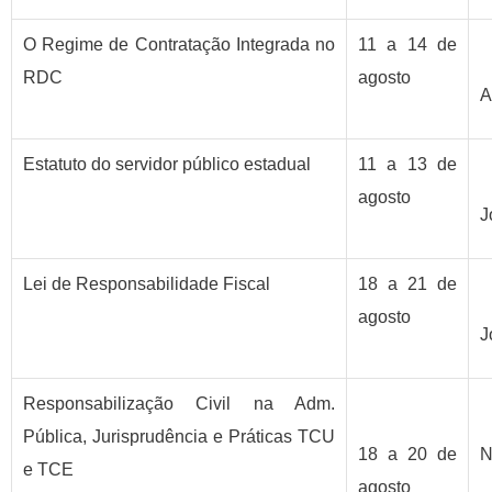
O Regime de Contratação Integrada no
11 a 14 de
RDC
agosto
A
Estatuto do servidor público estadual
11 a 13 de
agosto
J
Lei de Responsabilidade Fiscal
18 a 21 de
agosto
J
Responsabilização Civil na Adm.
Pública, Jurisprudência e Práticas TCU
18 a 20 de
N
e TCE
agosto