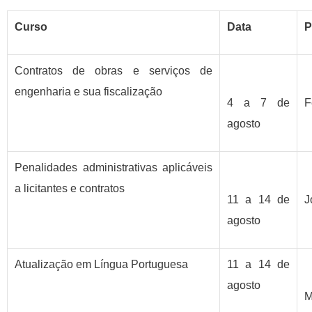
Curso
Data
P
Contratos de obras e serviços de
engenharia e sua fiscalização
4 a 7 de
F
agosto
Penalidades administrativas aplicáveis
a licitantes e contratos
11 a 14 de
J
agosto
Atualização em Língua Portuguesa
11 a 14 de
agosto
M