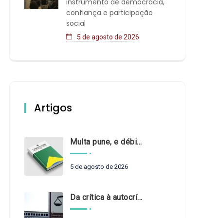
instrumento de democracia,
confiança e participação
social
5 de agosto de 2026
Artigos
Multa pune, e débito recompõe. § 3º do art. 71 da Constituição: um problema de legística formal
5 de agosto de 2026
Da crítica à autocrítica: Tribunais de Contas sob um novo olhar?