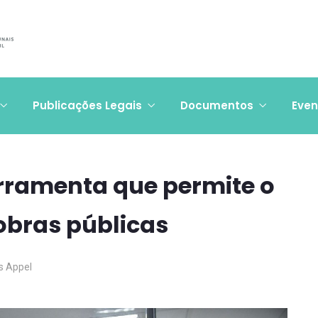
Publicações Legais
Documentos
Even
erramenta que permite o
bras públicas
us Appel