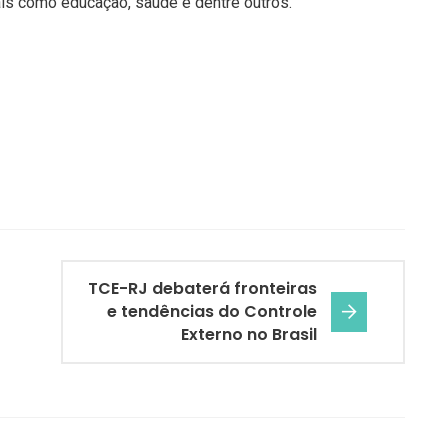
is como educação, saúde e dentre outros.
TCE-RJ debaterá fronteiras
e tendências do Controle
Externo no Brasil