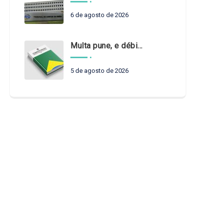
6 de agosto de 2026
Multa pune, e débito recompõe. § 3º do art. 71 da Constituição: um problema de legística formal
5 de agosto de 2026