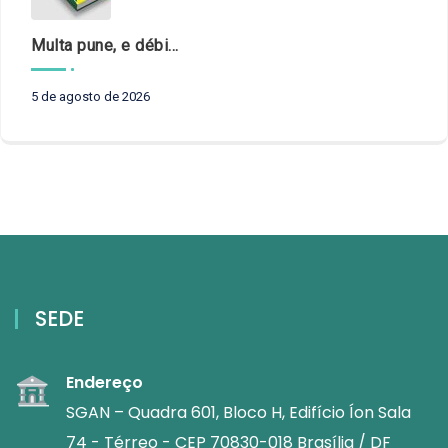
Multa pune, e débito recompõe. § 3º do art. 71 da Constituição: um problema de legística formal
5 de agosto de 2026
SEDE
Endereço
SGAN – Quadra 601, Bloco H, Edifício Íon Sala
74 - Térreo - CEP 70830-018 Brasília / DF