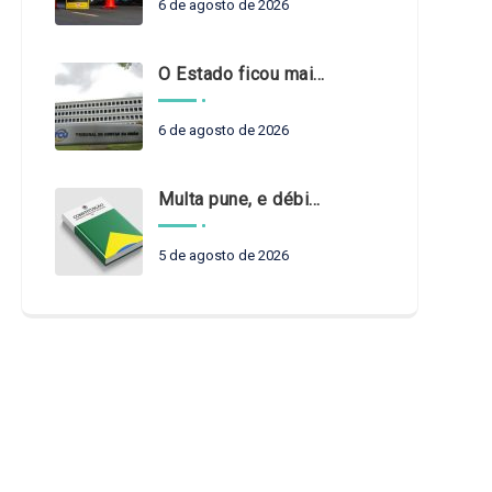
6 de agosto de 2026
O Estado ficou mais complexo. O controle precisa acompanhar
6 de agosto de 2026
Multa pune, e débito recompõe. § 3º do art. 71 da Constituição: um problema de legística formal
5 de agosto de 2026