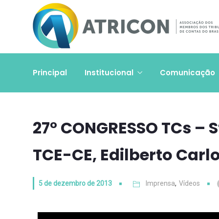
Principal
Institucional
Comunicação
27° CONGRESSO TCs – S
TCE-CE, Edilberto Carl
5 de dezembro de 2013
Imprensa
,
Vídeos