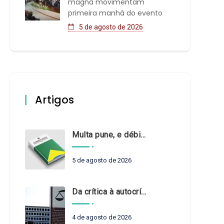
magna movimentam
primeira manhã do evento
5 de agosto de 2026
Artigos
Multa pune, e débito recompõe. § 3º do art. 71 da Constituição: um problema de legística formal
5 de agosto de 2026
Da crítica à autocrítica: Tribunais de Contas sob um novo olhar?
4 de agosto de 2026