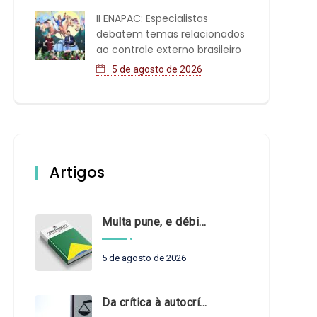
II ENAPAC: Especialistas
debatem temas relacionados
ao controle externo brasileiro
5 de agosto de 2026
Artigos
Multa pune, e débito recompõe. § 3º do art. 71 da Constituição: um problema de legística formal
5 de agosto de 2026
Da crítica à autocrítica: Tribunais de Contas sob um novo olhar?