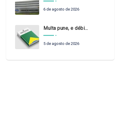
6 de agosto de 2026
Multa pune, e débito recompõe. § 3º do art. 71 da Constituição: um problema de legística formal
5 de agosto de 2026