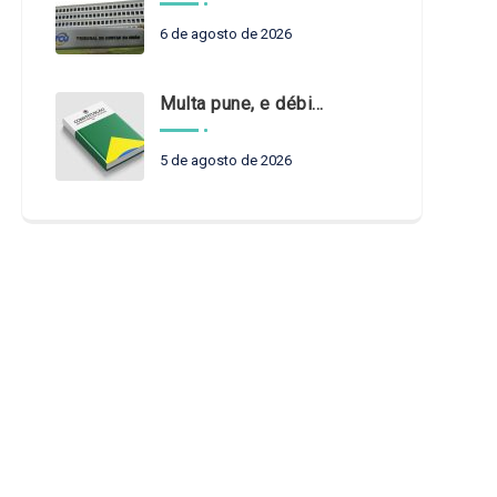
6 de agosto de 2026
Multa pune, e débito recompõe. § 3º do art. 71 da Constituição: um problema de legística formal
5 de agosto de 2026