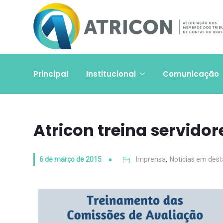
Principal
Institucional
Comunicação
Atricon treina servido
6 de março de 2015
Imprensa
,
Notícias em des