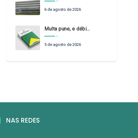
6 de agosto de 2026
Multa pune, e débito recompõe. § 3º do art. 71 da Constituição: um problema de legística formal
5 de agosto de 2026
NAS REDES