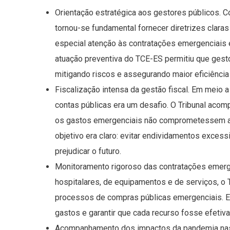
Orientação estratégica aos gestores públicos. 
tornou-se fundamental fornecer diretrizes claras
especial atenção às contratações emergenciais 
atuação preventiva do TCE-ES permitiu que gest
mitigando riscos e assegurando maior eficiência
Fiscalização intensa da gestão fiscal. Em meio a 
contas públicas era um desafio. O Tribunal acom
os gastos emergenciais não comprometessem a e
objetivo era claro: evitar endividamentos exce
prejudicar o futuro.
Monitoramento rigoroso das contratações emerge
hospitalares, de equipamentos e de serviços, o
processos de compras públicas emergenciais. Ess
gastos e garantir que cada recurso fosse efetiv
Acompanhamento dos impactos da pandemia nas po