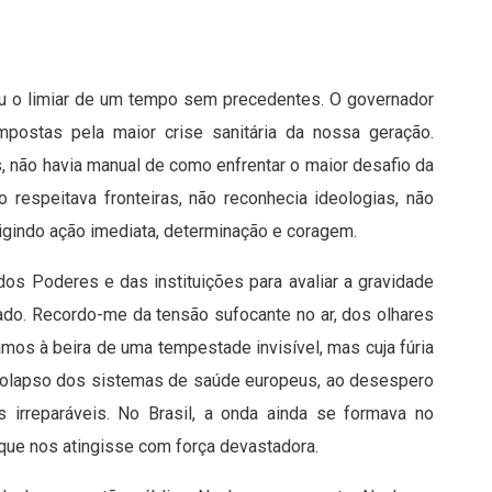
ou o limiar de um tempo sem precedentes. O governador
mpostas pela maior crise sanitária da nossa geração.
s, não havia manual de como enfrentar o maior desafio da
respeitava fronteiras, não reconhecia ideologias, não
igindo ação imediata, determinação e coragem.
os Poderes e das instituições para avaliar a gravidade
tado. Recordo-me da tensão sufocante no ar, dos olhares
mos à beira de uma tempestade invisível, mas cuja fúria
o colapso dos sistemas de saúde europeus, ao desespero
s irreparáveis. No Brasil, a onda ainda se formava no
que nos atingisse com força devastadora.