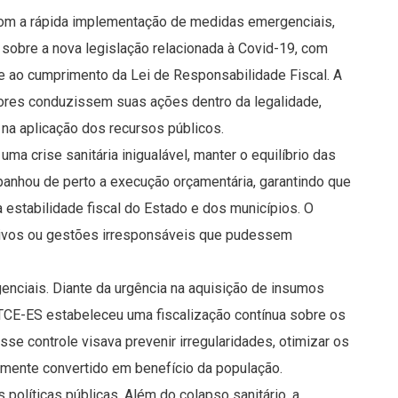
Com a rápida implementação de medidas emergenciais,
 sobre a nova legislação relacionada à Covid-19, com
e ao cumprimento da Lei de Responsabilidade Fiscal. A
ores conduzissem suas ações dentro da legalidade,
 na aplicação dos recursos públicos.
uma crise sanitária inigualável, manter o equilíbrio das
panhou de perto a execução orçamentária, garantindo que
stabilidade fiscal do Estado e dos municípios. O
ssivos ou gestões irresponsáveis que pudessem
nciais. Diante da urgência na aquisição de insumos
 TCE-ES estabeleceu uma fiscalização contínua sobre os
e controle visava prevenir irregularidades, otimizar os
amente convertido em benefício da população.
líticas públicas. Além do colapso sanitário, a