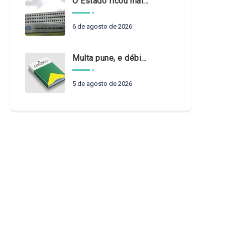
O Estado ficou mais complexo. O controle precisa acompanhar
6 de agosto de 2026
Multa pune, e débito recompõe. § 3º do art. 71 da Constituição: um problema de legística formal
5 de agosto de 2026