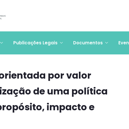
Publicações Legais
Documentos
Even
rientada por valor
lização de uma política
propósito, impacto e