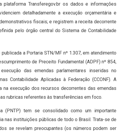
 na plataforma Transferegov.br os dados e informações
evidenciem detalhadamente a execução orçamentária e
demonstrativos fiscais; e registrem a receita decorrente
efinida pelo órgão central do Sistema de Contabilidade
oi publicada a Portaria STN/MF nº 1.307, em atendimento
Descumprimento de Preceito Fundamental (ADPF) nº 854,
a execução das emendas parlamentares inseridas no
mas Contabilidade Aplicadas à Federação (CCONF). A
ncia na execução dos recursos decorrentes das emendas
as rubricas referentes às transferências em foco.
ica (PNTP) tem se consolidado como um importante
 nas instituições públicas de todo o Brasil. Trata-se de
ltados se revelam preocupantes (os números podem ser