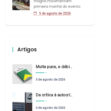
magna movimentam
primeira manhã do evento
5 de agosto de 2026
Artigos
Multa pune, e débito recompõe. § 3º do art. 71 da Constituição: um problema de legística formal
5 de agosto de 2026
Da crítica à autocrítica: Tribunais de Contas sob um novo olhar?
4 de agosto de 2026