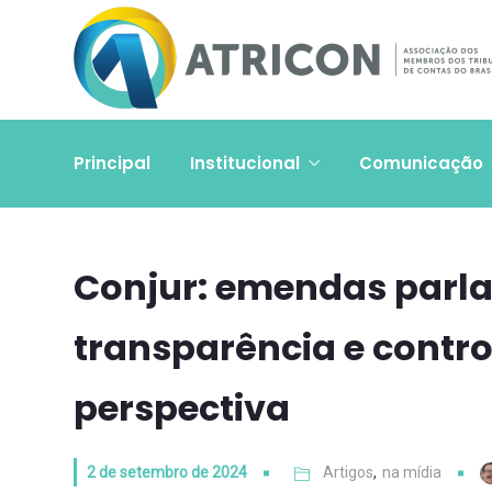
Principal
Institucional
Comunicação
Conjur: emendas parl
transparência e contro
perspectiva
2 de setembro de 2024
Artigos
,
na mídia