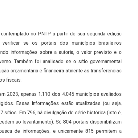
r contemplado no PNTP a partir de sua segunda edição
verificar se os portais dos municípios brasileiros
ndo informações sobre a autoria, o valor previsto e o
overno. Também foi analisado se o sítio governamental
ão orçamentária e financeira atinente às transferências
s fiscais.
 em 2023, apenas 1.110 dos 4.045 municípios avaliados
gidos. Essas informações estão atualizadas (ou seja,
ítios. Em 796, há divulgação de série histórica (isto é,
ecedem ao levantamento). Só 804 portais disponibilizam
 a busca de informações, e unicamente 815 permitem a